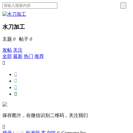
水刀加工
主题
0
帖子
0
发帖
关注
全部
最新
热门
推荐





保存图片，在微信识别二维码，关注我们

登录
|
注册
标准版
客户端
© Comsenz Inc.