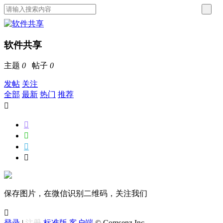
软件共享
主题
0
帖子
0
发帖
关注
全部
最新
热门
推荐





保存图片，在微信识别二维码，关注我们

登录
|
注册
标准版
客户端
© Comsenz Inc.