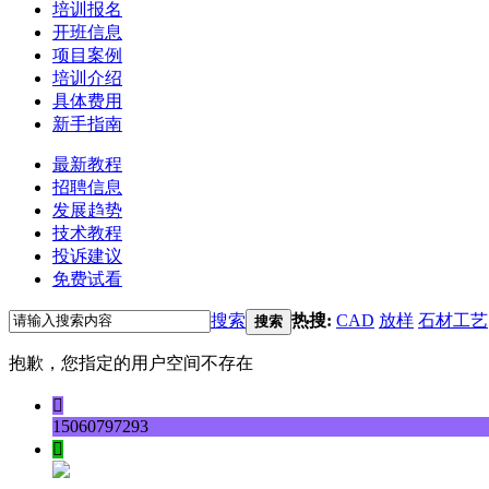
培训报名
开班信息
项目案例
培训介绍
具体费用
新手指南
最新教程
招聘信息
发展趋势
技术教程
投诉建议
免费试看
搜索
热搜:
CAD
放样
石材工艺
搜索
抱歉，您指定的用户空间不存在

15060797293
